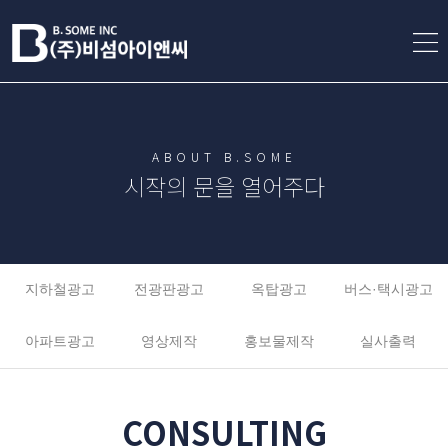
ABOUT B.SOME
시작의 문을 열어주다
지하철광고
전광판광고
옥탑광고
버스·택시광고
아파트광고
영상제작
홍보물제작
실사출력
CONSULTING