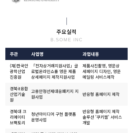
주요실적
B.SOME INC
주관
사업명
과업내용
(재)한국안
「전자상거래지원사업」글
제품사진촬영, 영문상
광학산업
로벌온라인쇼룸 영문 제품
세페이지 디자인, 영문
진흥원
상세페이지 제작지원사업
메일링 서비스제작
경북it융합
고용안정선제대응패키지 지
산업기술
반응형 홈페이지 제작
원사업
원
경북대 크
반응형 홈페이지 제작
청년아이디어 구현 플랫폼
리에이티
솔루션 '쿠키웹' 서비스
운영사업
브팩토리
개발