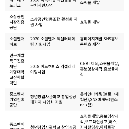
쇼핑몰 개발
노파크
우처지원사업
소상공인
소상공인협동조합 활성화 지
시장진흥
쇼핑몰 개발
원 사업
공단
소셜벤처
2020 소셜벤처 엑셀러레이
홈페이지개발,SNS홍보
허브
팅 지원사업
콘텐츠 제작
연구개발
특구진흥
CI/BI 제작,쇼핑몰개발,
재단
2018 이노캠퍼스 엑셀러레
홍보영상제작,홍보물제
계명대학
이팅사업
작
교산학협
력단
중소벤처
온라인마케팅(블로그체
청년창업사관학교 창업성공
기업진흥
험단),SNS마케팅(인스
패키지 사업화 지원
공단
타그램)
쇼핑몰개발,홍보영상제
작,오프라인광고(버스,
중소벤처
청년창업사관학교 창업성공
지하철영상,아파트광