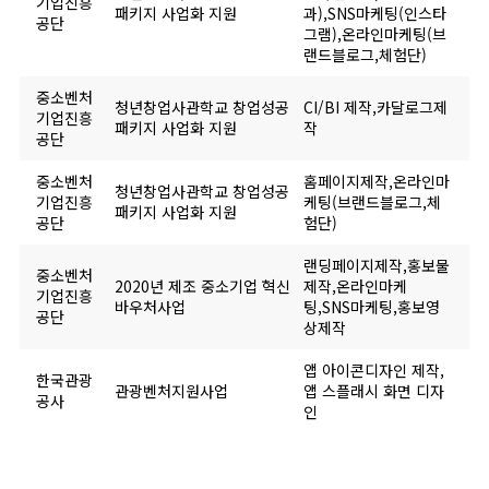
기업진흥
패키지 사업화 지원
과),SNS마케팅(인스타
공단
그램),온라인마케팅(브
랜드블로그,체험단)
중소벤처
청년창업사관학교 창업성공
CI/BI 제작,카달로그제
기업진흥
패키지 사업화 지원
작
공단
중소벤처
홈페이지제작,온라인마
청년창업사관학교 창업성공
기업진흥
케팅(브랜드블로그,체
패키지 사업화 지원
공단
험단)
랜딩페이지제작,홍보물
중소벤처
2020년 제조 중소기업 혁신
제작,온라인마케
기업진흥
바우처사업
팅,SNS마케팅,홍보영
공단
상제작
앱 아이콘디자인 제작,
한국관광
관광벤처지원사업
앱 스플래시 화면 디자
공사
인